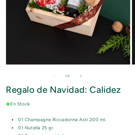
Abrir
Ab
elemento
e
multimedia
m
de
1
/
2
1
2
en
e
Regalo de Navidad: Calidez
una
u
ventana
v
modal
m
En Stock
01 Champagne Riccadonna Asti 200 ml.
01 Nutella 25 gr.