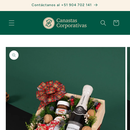
Ir
Contáctanos al +51 904 702 141
directamente
al contenido
Carrito
Ir
directamente
a la
información
del producto