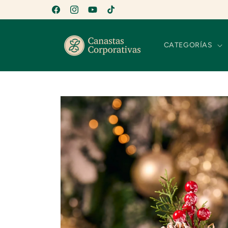
Ir
directamente
Facebook
Instagram
YouTube
TikTok
al contenido
CATEGORÍAS
Ir
directamente
a la
información
del producto