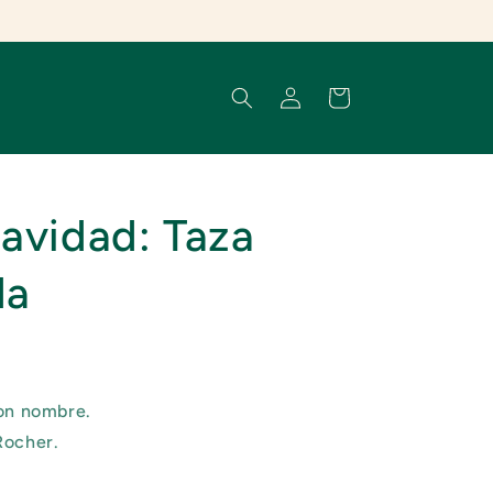
Iniciar
Carrito
sesión
Navidad: Taza
da
con nombre.
Rocher.