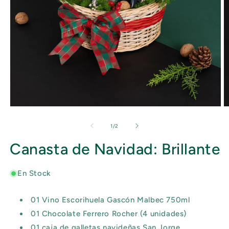
Abrir
Ab
elemento
e
multimedia
m
de
1
/
2
1
2
en
e
Canasta de Navidad: Brillante
una
u
ventana
v
modal
m
En Stock
01 Vino Escorihuela Gascón Malbec 750ml
01 Chocolate Ferrero Rocher (4 unidades)
01 caja de galletas navideñas San Jorge