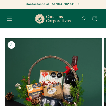
Ir
Contáctanos al +51 904 702 141
directamente
al contenido
Carrito
Ir
directamente
a la
información
del producto